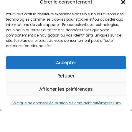
Nos Services
Gérer le consentement
À propos
Pour vous offrir la meilleure expérience possible, nous utilisons des
Hotel à proximité
technologies comme les cookies pour stocker et/ou accéder aux
informations de votre appareil. En acceptant ces technologies,
Politique de confidentialité
vous nous autorisez à traiter des données telles que votre
comportement de navigation ou vos identifiants uniques sur ce
CGV
site. Le refus ou le retrait de votre consentement peut affecter
certaines fonctionnalités.
Règlement intérieur
Mentions légales
Accepter
Contact
Refuser
A.C.H.S.
38 rue Scheffer - 75116 PARIS
Afficher les préférences
01.42.29.57.50
Politique de cookies
Déclaration de confidentialité
Impressum
cboukris@habitat-social.com
www.habitat-social.com
© 2025 A.C.H.S – Audit Conseil Habitat Social