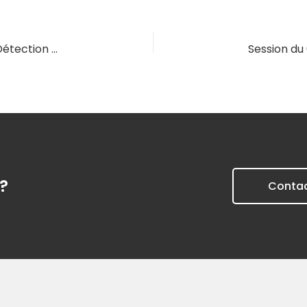
Session du 09/03/2027 – Fraude aux revenus – Détection des faux justificatifs de revenus
?
Conta