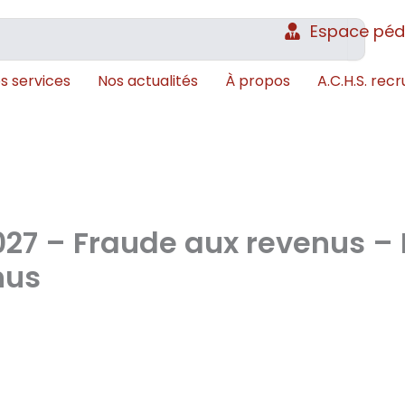
Espace pé
s services
Nos actualités
À propos
A.C.H.S. recr
27 – Fraude aux revenus – 
nus