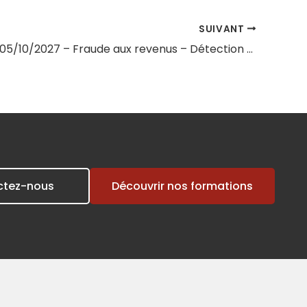
SUIVANT
Session du 05/10/2027 – Fraude aux revenus – Détection des faux justificatifs de revenus
ctez-nous
Découvrir nos formations