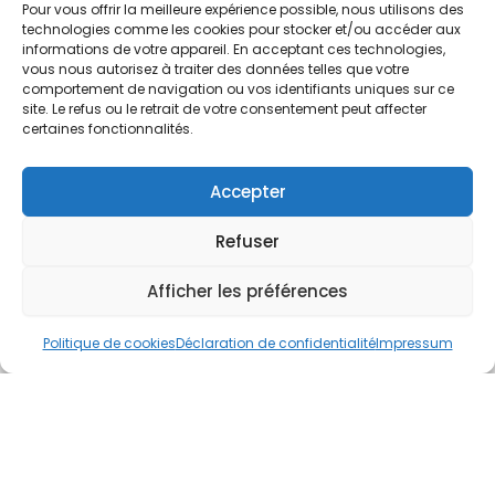
Nos Services
Pour vous offrir la meilleure expérience possible, nous utilisons des
technologies comme les cookies pour stocker et/ou accéder aux
À propos
informations de votre appareil. En acceptant ces technologies,
Hotel à proximité
vous nous autorisez à traiter des données telles que votre
comportement de navigation ou vos identifiants uniques sur ce
Politique de confidentialité
site. Le refus ou le retrait de votre consentement peut affecter
certaines fonctionnalités.
CGV
Règlement intérieur
Accepter
Mentions légales
Refuser
Contact
Afficher les préférences
A.C.H.S.
38 rue Scheffer - 75116 PARIS
Politique de cookies
Déclaration de confidentialité
Impressum
01.42.29.57.50
cboukris@habitat-social.com
www.habitat-social.com
© 2025 A.C.H.S – Audit Conseil Habitat Social