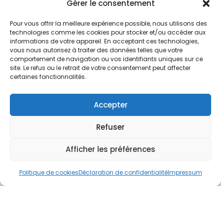
Nos Services
Gérer le consentement
À propos
Pour vous offrir la meilleure expérience possible, nous utilisons des
Hotel à proximité
technologies comme les cookies pour stocker et/ou accéder aux
informations de votre appareil. En acceptant ces technologies,
Politique de confidentialité
vous nous autorisez à traiter des données telles que votre
comportement de navigation ou vos identifiants uniques sur ce
CGV
site. Le refus ou le retrait de votre consentement peut affecter
certaines fonctionnalités.
Règlement intérieur
Mentions légales
Accepter
Contact
Refuser
A.C.H.S.
38 rue Scheffer - 75116 PARIS
Afficher les préférences
01.42.29.57.50
Politique de cookies
Déclaration de confidentialité
Impressum
cboukris@habitat-social.com
www.habitat-social.com
© 2025 A.C.H.S – Audit Conseil Habitat Social