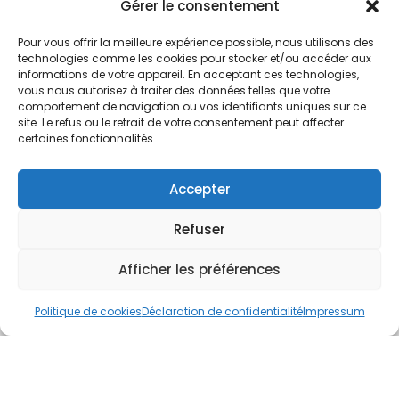
Nos Services
Gérer le consentement
À propos
Pour vous offrir la meilleure expérience possible, nous utilisons des
Hotel à proximité
technologies comme les cookies pour stocker et/ou accéder aux
informations de votre appareil. En acceptant ces technologies,
Politique de confidentialité
vous nous autorisez à traiter des données telles que votre
comportement de navigation ou vos identifiants uniques sur ce
CGV
site. Le refus ou le retrait de votre consentement peut affecter
certaines fonctionnalités.
Règlement intérieur
Mentions légales
Accepter
Contact
Refuser
A.C.H.S.
38 rue Scheffer - 75116 PARIS
Afficher les préférences
01.42.29.57.50
Politique de cookies
Déclaration de confidentialité
Impressum
cboukris@habitat-social.com
www.habitat-social.com
© 2025 A.C.H.S – Audit Conseil Habitat Social