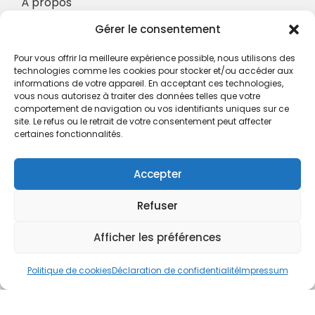
À propos
Nos Services
Gérer le consentement
À propos
Pour vous offrir la meilleure expérience possible, nous utilisons des
Hotel à proximité
technologies comme les cookies pour stocker et/ou accéder aux
informations de votre appareil. En acceptant ces technologies,
Politique de confidentialité
vous nous autorisez à traiter des données telles que votre
comportement de navigation ou vos identifiants uniques sur ce
CGV
site. Le refus ou le retrait de votre consentement peut affecter
certaines fonctionnalités.
Règlement intérieur
Mentions légales
Accepter
Contact
Refuser
A.C.H.S.
38 rue Scheffer - 75116 PARIS
Afficher les préférences
01.42.29.57.50
Politique de cookies
Déclaration de confidentialité
Impressum
cboukris@habitat-social.com
www.habitat-social.com