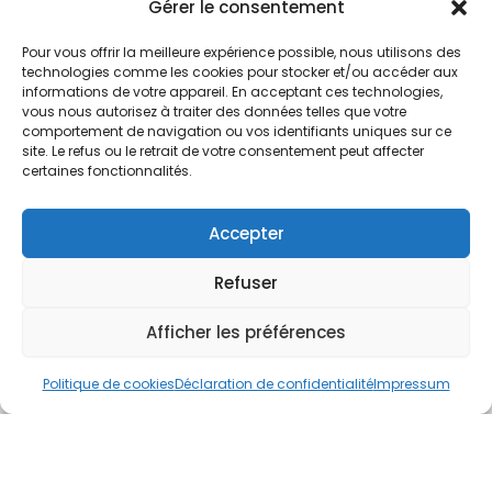
Nos Services
Gérer le consentement
À propos
Pour vous offrir la meilleure expérience possible, nous utilisons des
Hotel à proximité
technologies comme les cookies pour stocker et/ou accéder aux
informations de votre appareil. En acceptant ces technologies,
Politique de confidentialité
vous nous autorisez à traiter des données telles que votre
comportement de navigation ou vos identifiants uniques sur ce
CGV
site. Le refus ou le retrait de votre consentement peut affecter
certaines fonctionnalités.
Règlement intérieur
Mentions légales
Accepter
Contact
Refuser
A.C.H.S.
38 rue Scheffer - 75116 PARIS
Afficher les préférences
01.42.29.57.50
Politique de cookies
Déclaration de confidentialité
Impressum
cboukris@habitat-social.com
www.habitat-social.com
© 2025 A.C.H.S – Audit Conseil Habitat Social