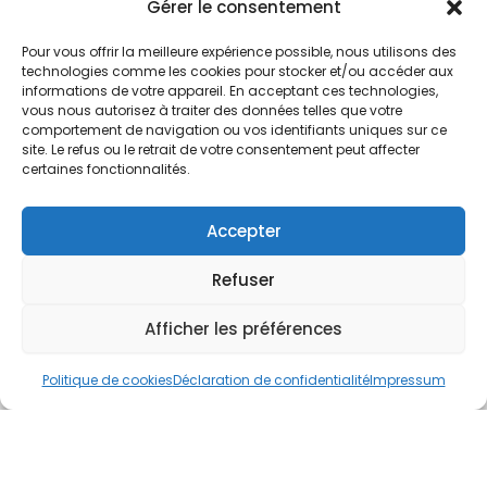
Nos Services
Gérer le consentement
À propos
Pour vous offrir la meilleure expérience possible, nous utilisons des
Hotel à proximité
technologies comme les cookies pour stocker et/ou accéder aux
informations de votre appareil. En acceptant ces technologies,
Politique de confidentialité
vous nous autorisez à traiter des données telles que votre
comportement de navigation ou vos identifiants uniques sur ce
CGV
site. Le refus ou le retrait de votre consentement peut affecter
certaines fonctionnalités.
Règlement intérieur
Mentions légales
Accepter
Contact
Refuser
A.C.H.S.
38 rue Scheffer - 75116 PARIS
Afficher les préférences
01.42.29.57.50
Politique de cookies
Déclaration de confidentialité
Impressum
cboukris@habitat-social.com
www.habitat-social.com
© 2025 A.C.H.S – Audit Conseil Habitat Social