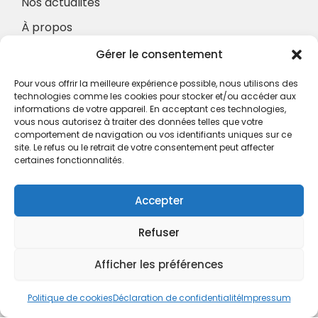
Nos actualités
À propos
Nos Services
Gérer le consentement
À propos
Pour vous offrir la meilleure expérience possible, nous utilisons des
Hotel à proximité
technologies comme les cookies pour stocker et/ou accéder aux
informations de votre appareil. En acceptant ces technologies,
Politique de confidentialité
vous nous autorisez à traiter des données telles que votre
comportement de navigation ou vos identifiants uniques sur ce
CGV
site. Le refus ou le retrait de votre consentement peut affecter
certaines fonctionnalités.
Règlement intérieur
Mentions légales
Accepter
Contact
Refuser
A.C.H.S.
38 rue Scheffer - 75116 PARIS
Afficher les préférences
01.42.29.57.50
Politique de cookies
Déclaration de confidentialité
Impressum
cboukris@habitat-social.com