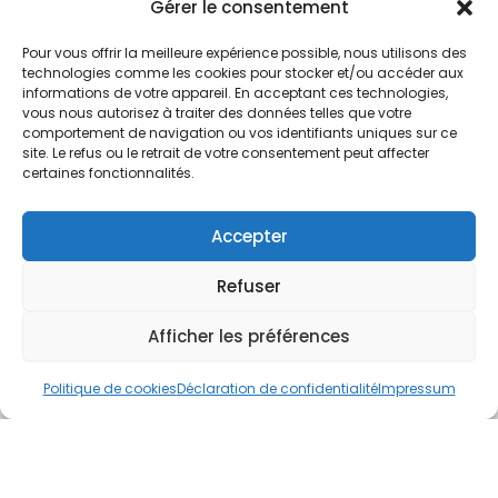
Nos Services
Gérer le consentement
À propos
Pour vous offrir la meilleure expérience possible, nous utilisons des
Hotel à proximité
technologies comme les cookies pour stocker et/ou accéder aux
informations de votre appareil. En acceptant ces technologies,
Politique de confidentialité
vous nous autorisez à traiter des données telles que votre
comportement de navigation ou vos identifiants uniques sur ce
CGV
site. Le refus ou le retrait de votre consentement peut affecter
certaines fonctionnalités.
Règlement intérieur
Mentions légales
Accepter
Contact
Refuser
A.C.H.S.
38 rue Scheffer - 75116 PARIS
Afficher les préférences
01.42.29.57.50
Politique de cookies
Déclaration de confidentialité
Impressum
cboukris@habitat-social.com
www.habitat-social.com
© 2025 A.C.H.S – Audit Conseil Habitat Social