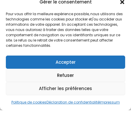
Nos Services
Gérer le consentement
À propos
Pour vous offrir la meilleure expérience possible, nous utilisons des
Hotel à proximité
technologies comme les cookies pour stocker et/ou accéder aux
informations de votre appareil. En acceptant ces technologies,
Politique de confidentialité
vous nous autorisez à traiter des données telles que votre
comportement de navigation ou vos identifiants uniques sur ce
CGV
site. Le refus ou le retrait de votre consentement peut affecter
certaines fonctionnalités.
Règlement intérieur
Mentions légales
Accepter
Contact
Refuser
A.C.H.S.
38 rue Scheffer - 75116 PARIS
Afficher les préférences
01.42.29.57.50
Politique de cookies
Déclaration de confidentialité
Impressum
cboukris@habitat-social.com
www.habitat-social.com
© 2025 A.C.H.S – Audit Conseil Habitat Social