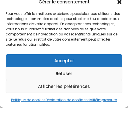
Nos Services
Gérer le consentement
À propos
Pour vous offrir la meilleure expérience possible, nous utilisons des
Hotel à proximité
technologies comme les cookies pour stocker et/ou accéder aux
informations de votre appareil. En acceptant ces technologies,
Politique de confidentialité
vous nous autorisez à traiter des données telles que votre
comportement de navigation ou vos identifiants uniques sur ce
CGV
site. Le refus ou le retrait de votre consentement peut affecter
certaines fonctionnalités.
Règlement intérieur
Mentions légales
Accepter
Contact
Refuser
A.C.H.S.
38 rue Scheffer - 75116 PARIS
Afficher les préférences
01.42.29.57.50
Politique de cookies
Déclaration de confidentialité
Impressum
cboukris@habitat-social.com
www.habitat-social.com
© 2025 A.C.H.S – Audit Conseil Habitat Social