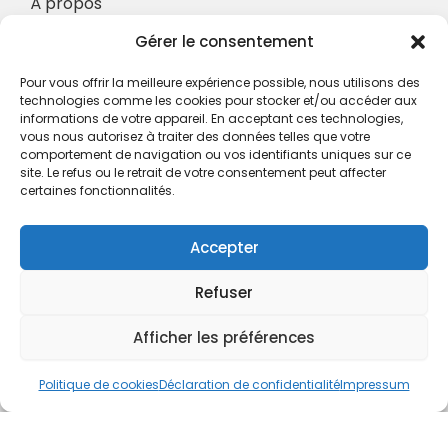
À propos
Nos Services
Gérer le consentement
À propos
Pour vous offrir la meilleure expérience possible, nous utilisons des
Hotel à proximité
technologies comme les cookies pour stocker et/ou accéder aux
informations de votre appareil. En acceptant ces technologies,
Politique de confidentialité
vous nous autorisez à traiter des données telles que votre
comportement de navigation ou vos identifiants uniques sur ce
CGV
site. Le refus ou le retrait de votre consentement peut affecter
certaines fonctionnalités.
Règlement intérieur
Mentions légales
Accepter
Contact
Refuser
A.C.H.S.
38 rue Scheffer - 75116 PARIS
Afficher les préférences
01.42.29.57.50
Politique de cookies
Déclaration de confidentialité
Impressum
cboukris@habitat-social.com
www.habitat-social.com