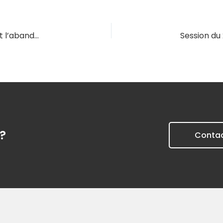
Session du 08/01/2026 – Le décès du locataire et l’abandon du logement
?
Conta