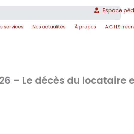
Espace pé
s services
Nos actualités
À propos
A.C.H.S. recr
26 – Le décès du locataire 