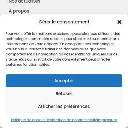
Nos actualités
À propos
Nos Services
Gérer le consentement
À propos
Pour vous offrir la meilleure expérience possible, nous utilisons des
Hotel à proximité
technologies comme les cookies pour stocker et/ou accéder aux
informations de votre appareil. En acceptant ces technologies,
Politique de confidentialité
vous nous autorisez à traiter des données telles que votre
comportement de navigation ou vos identifiants uniques sur ce
CGV
site. Le refus ou le retrait de votre consentement peut affecter
certaines fonctionnalités.
Règlement intérieur
Mentions légales
Accepter
Contact
Refuser
A.C.H.S.
38 rue Scheffer - 75116 PARIS
Afficher les préférences
01.42.29.57.50
Politique de cookies
Déclaration de confidentialité
Impressum
cboukris@habitat-social.com