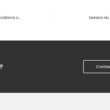
Session du 28/05/2027 – Copropriétés : les associations syndicales de propriétaires (ASL, AFUL)
?
Conta