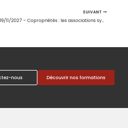
SUIVANT
Session du 19/11/2027 – Copropriétés : les associations syndicales de propriétaires (ASL, AFUL)
ctez-nous
Découvrir nos formations