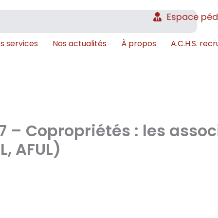
Espace pé
s services
Nos actualités
À propos
A.C.H.S. recr
7 – Copropriétés : les asso
L, AFUL)