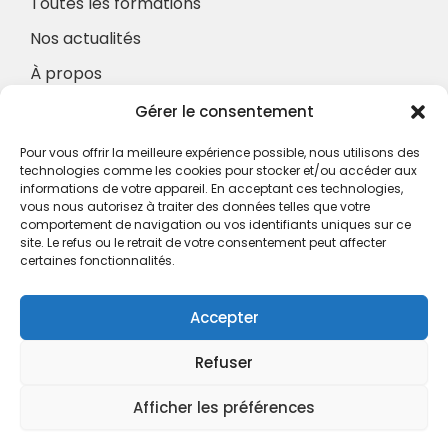
Toutes les formations
Nos actualités
À propos
Nos Services
Gérer le consentement
À propos
Pour vous offrir la meilleure expérience possible, nous utilisons des
Hotel à proximité
technologies comme les cookies pour stocker et/ou accéder aux
informations de votre appareil. En acceptant ces technologies,
Politique de confidentialité
vous nous autorisez à traiter des données telles que votre
comportement de navigation ou vos identifiants uniques sur ce
CGV
site. Le refus ou le retrait de votre consentement peut affecter
certaines fonctionnalités.
Règlement intérieur
Mentions légales
Accepter
Contact
Refuser
A.C.H.S.
38 rue Scheffer - 75116 PARIS
Afficher les préférences
01.42.29.57.50