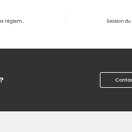
Session du 17/09/2027 – Copropriétés : actualités réglementaires et jurisprudentielles
?
Conta