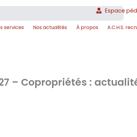
Espace pé
s services
Nos actualités
À propos
A.C.H.S. recr
27 – Copropriétés : actualit