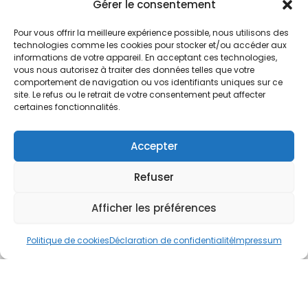
Nos Services
Gérer le consentement
À propos
Pour vous offrir la meilleure expérience possible, nous utilisons des
Hotel à proximité
technologies comme les cookies pour stocker et/ou accéder aux
informations de votre appareil. En acceptant ces technologies,
Politique de confidentialité
vous nous autorisez à traiter des données telles que votre
comportement de navigation ou vos identifiants uniques sur ce
CGV
site. Le refus ou le retrait de votre consentement peut affecter
certaines fonctionnalités.
Règlement intérieur
Mentions légales
Accepter
Contact
Refuser
A.C.H.S.
38 rue Scheffer - 75116 PARIS
Afficher les préférences
01.42.29.57.50
Politique de cookies
Déclaration de confidentialité
Impressum
cboukris@habitat-social.com
www.habitat-social.com
© 2025 A.C.H.S – Audit Conseil Habitat Social