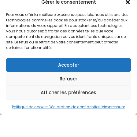
Nos Services
Gérer le consentement
À propos
Pour vous offrir la meilleure expérience possible, nous utilisons des
Hotel à proximité
technologies comme les cookies pour stocker et/ou accéder aux
informations de votre appareil. En acceptant ces technologies,
Politique de confidentialité
vous nous autorisez à traiter des données telles que votre
comportement de navigation ou vos identifiants uniques sur ce
CGV
site. Le refus ou le retrait de votre consentement peut affecter
certaines fonctionnalités.
Règlement intérieur
Mentions légales
Accepter
Contact
Refuser
A.C.H.S.
38 rue Scheffer - 75116 PARIS
Afficher les préférences
01.42.29.57.50
Politique de cookies
Déclaration de confidentialité
Impressum
cboukris@habitat-social.com
www.habitat-social.com
© 2025 A.C.H.S – Audit Conseil Habitat Social