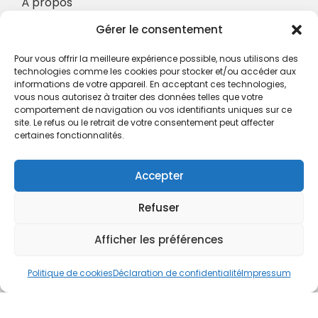
À propos
Nos Services
Gérer le consentement
À propos
Pour vous offrir la meilleure expérience possible, nous utilisons des
Hotel à proximité
technologies comme les cookies pour stocker et/ou accéder aux
informations de votre appareil. En acceptant ces technologies,
Politique de confidentialité
vous nous autorisez à traiter des données telles que votre
comportement de navigation ou vos identifiants uniques sur ce
CGV
site. Le refus ou le retrait de votre consentement peut affecter
certaines fonctionnalités.
Règlement intérieur
Mentions légales
Accepter
Contact
Refuser
A.C.H.S.
38 rue Scheffer - 75116 PARIS
Afficher les préférences
01.42.29.57.50
Politique de cookies
Déclaration de confidentialité
Impressum
cboukris@habitat-social.com
www.habitat-social.com