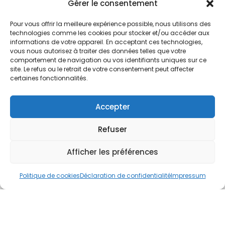
Nos Services
Gérer le consentement
À propos
Pour vous offrir la meilleure expérience possible, nous utilisons des
Hotel à proximité
technologies comme les cookies pour stocker et/ou accéder aux
informations de votre appareil. En acceptant ces technologies,
Politique de confidentialité
vous nous autorisez à traiter des données telles que votre
comportement de navigation ou vos identifiants uniques sur ce
CGV
site. Le refus ou le retrait de votre consentement peut affecter
certaines fonctionnalités.
Règlement intérieur
Mentions légales
Accepter
Contact
Refuser
A.C.H.S.
38 rue Scheffer - 75116 PARIS
Afficher les préférences
01.42.29.57.50
Politique de cookies
Déclaration de confidentialité
Impressum
cboukris@habitat-social.com
www.habitat-social.com
© 2025 A.C.H.S – Audit Conseil Habitat Social