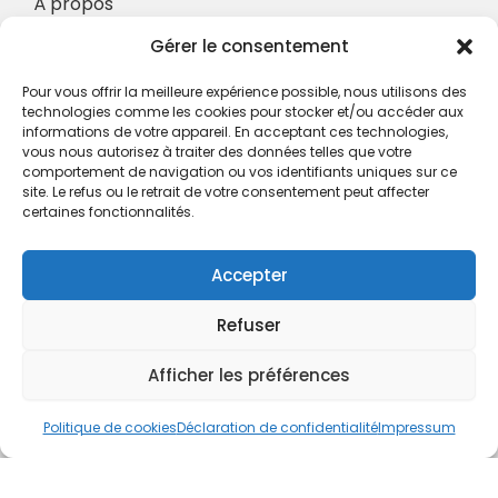
À propos
Nos Services
Gérer le consentement
À propos
Pour vous offrir la meilleure expérience possible, nous utilisons des
Hotel à proximité
technologies comme les cookies pour stocker et/ou accéder aux
informations de votre appareil. En acceptant ces technologies,
Politique de confidentialité
vous nous autorisez à traiter des données telles que votre
comportement de navigation ou vos identifiants uniques sur ce
CGV
site. Le refus ou le retrait de votre consentement peut affecter
certaines fonctionnalités.
Règlement intérieur
Mentions légales
Accepter
Contact
Refuser
A.C.H.S.
38 rue Scheffer - 75116 PARIS
Afficher les préférences
01.42.29.57.50
Politique de cookies
Déclaration de confidentialité
Impressum
cboukris@habitat-social.com
www.habitat-social.com