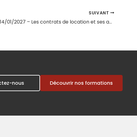
SUIVANT
Session du 14/01/2027 – Les contrats de location et ses avenants en cours de bail
ctez-nous
Découvrir nos formations