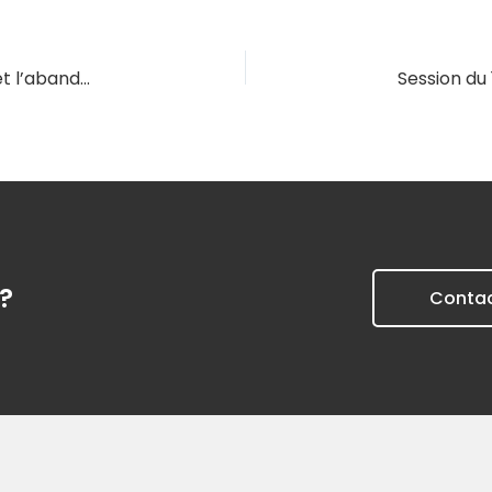
Session du 06/09/2027 – Le décès du locataire et l’abandon du logement
?
Conta