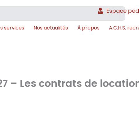
Espace pé
s services
Nos actualités
À propos
A.C.H.S. recr
7 – Les contrats de locatio