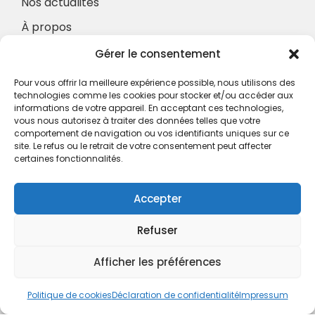
Nos actualités
À propos
Nos Services
Gérer le consentement
À propos
Pour vous offrir la meilleure expérience possible, nous utilisons des
Hotel à proximité
technologies comme les cookies pour stocker et/ou accéder aux
informations de votre appareil. En acceptant ces technologies,
Politique de confidentialité
vous nous autorisez à traiter des données telles que votre
comportement de navigation ou vos identifiants uniques sur ce
CGV
site. Le refus ou le retrait de votre consentement peut affecter
certaines fonctionnalités.
Règlement intérieur
Mentions légales
Accepter
Contact
Refuser
A.C.H.S.
38 rue Scheffer - 75116 PARIS
Afficher les préférences
01.42.29.57.50
Politique de cookies
Déclaration de confidentialité
Impressum
cboukris@habitat-social.com