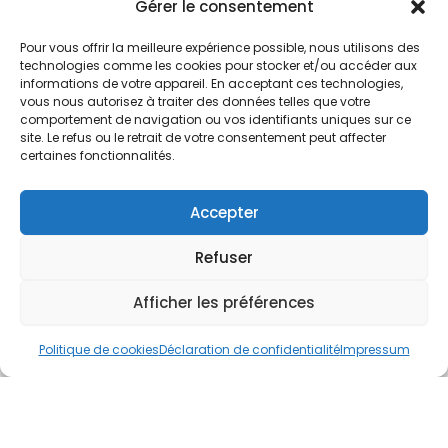
Nos Services
Gérer le consentement
À propos
Pour vous offrir la meilleure expérience possible, nous utilisons des
Hotel à proximité
technologies comme les cookies pour stocker et/ou accéder aux
informations de votre appareil. En acceptant ces technologies,
Politique de confidentialité
vous nous autorisez à traiter des données telles que votre
comportement de navigation ou vos identifiants uniques sur ce
CGV
site. Le refus ou le retrait de votre consentement peut affecter
certaines fonctionnalités.
Règlement intérieur
Mentions légales
Accepter
Contact
Refuser
A.C.H.S.
38 rue Scheffer - 75116 PARIS
Afficher les préférences
01.42.29.57.50
Politique de cookies
Déclaration de confidentialité
Impressum
cboukris@habitat-social.com
www.habitat-social.com
© 2025 A.C.H.S – Audit Conseil Habitat Social