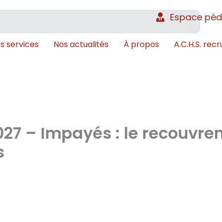
Espace pé
s services
Nos actualités
À propos
A.C.H.S. recr
027 – Impayés : le recouvr
s