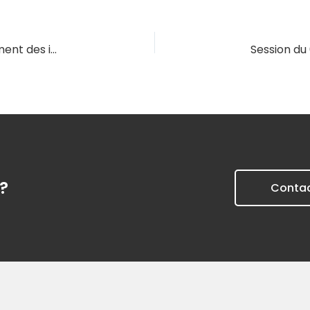
Session du 02/06/2027 – Impayés : le recouvrement des impayés des locataires partis
?
Conta