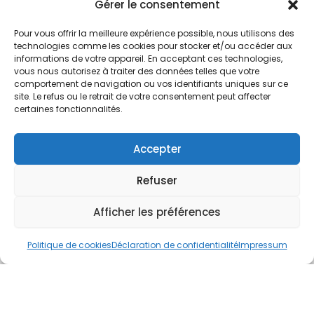
Nos Services
Gérer le consentement
À propos
Pour vous offrir la meilleure expérience possible, nous utilisons des
Hotel à proximité
technologies comme les cookies pour stocker et/ou accéder aux
informations de votre appareil. En acceptant ces technologies,
Politique de confidentialité
vous nous autorisez à traiter des données telles que votre
comportement de navigation ou vos identifiants uniques sur ce
CGV
site. Le refus ou le retrait de votre consentement peut affecter
certaines fonctionnalités.
Règlement intérieur
Mentions légales
Accepter
Contact
Refuser
A.C.H.S.
38 rue Scheffer - 75116 PARIS
Afficher les préférences
01.42.29.57.50
Politique de cookies
Déclaration de confidentialité
Impressum
cboukris@habitat-social.com
www.habitat-social.com
© 2025 A.C.H.S – Audit Conseil Habitat Social