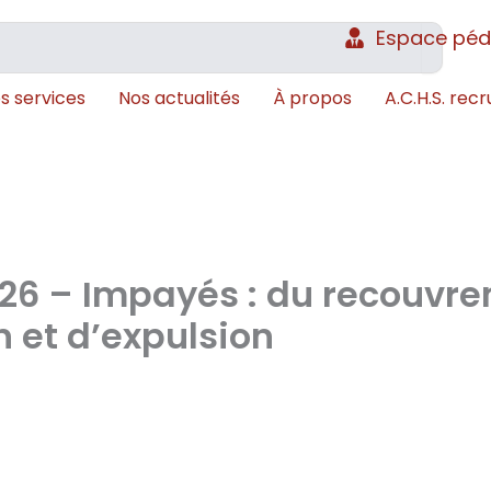
Espace pé
s services
Nos actualités
À propos
A.C.H.S. recr
26 – Impayés : du recouvre
 et d’expulsion