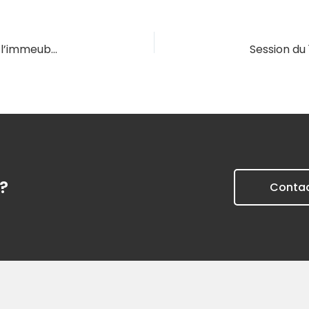
Session du 27/11/2026 – Vocabulaire technique : l’immeuble et ses abords
?
Conta