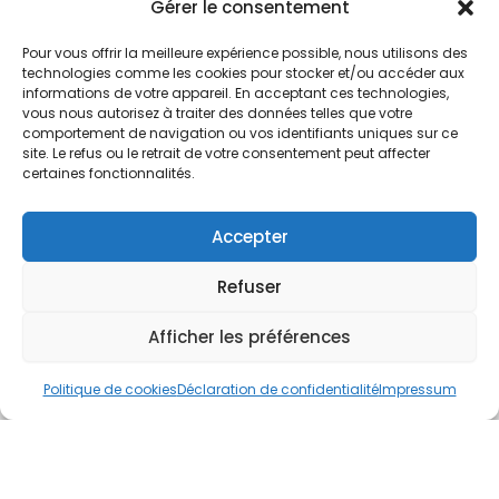
Nos Services
Gérer le consentement
À propos
Pour vous offrir la meilleure expérience possible, nous utilisons des
Hotel à proximité
technologies comme les cookies pour stocker et/ou accéder aux
informations de votre appareil. En acceptant ces technologies,
Politique de confidentialité
vous nous autorisez à traiter des données telles que votre
comportement de navigation ou vos identifiants uniques sur ce
CGV
site. Le refus ou le retrait de votre consentement peut affecter
certaines fonctionnalités.
Règlement intérieur
Mentions légales
Accepter
Contact
Refuser
A.C.H.S.
38 rue Scheffer - 75116 PARIS
Afficher les préférences
01.42.29.57.50
Politique de cookies
Déclaration de confidentialité
Impressum
cboukris@habitat-social.com
www.habitat-social.com
© 2025 A.C.H.S – Audit Conseil Habitat Social