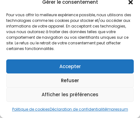
Nos Services
Gérer le consentement
À propos
Pour vous offrir la meilleure expérience possible, nous utilisons des
Hotel à proximité
technologies comme les cookies pour stocker et/ou accéder aux
informations de votre appareil. En acceptant ces technologies,
Politique de confidentialité
vous nous autorisez à traiter des données telles que votre
comportement de navigation ou vos identifiants uniques sur ce
CGV
site. Le refus ou le retrait de votre consentement peut affecter
certaines fonctionnalités.
Règlement intérieur
Mentions légales
Accepter
Contact
Refuser
A.C.H.S.
38 rue Scheffer - 75116 PARIS
Afficher les préférences
01.42.29.57.50
Politique de cookies
Déclaration de confidentialité
Impressum
cboukris@habitat-social.com
www.habitat-social.com
© 2025 A.C.H.S – Audit Conseil Habitat Social