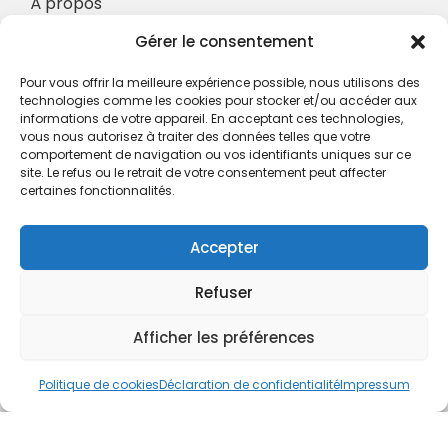
À propos
Nos Services
Gérer le consentement
À propos
Pour vous offrir la meilleure expérience possible, nous utilisons des
Hotel à proximité
technologies comme les cookies pour stocker et/ou accéder aux
informations de votre appareil. En acceptant ces technologies,
Politique de confidentialité
vous nous autorisez à traiter des données telles que votre
comportement de navigation ou vos identifiants uniques sur ce
CGV
site. Le refus ou le retrait de votre consentement peut affecter
certaines fonctionnalités.
Règlement intérieur
Mentions légales
Accepter
Contact
Refuser
A.C.H.S.
38 rue Scheffer - 75116 PARIS
Afficher les préférences
01.42.29.57.50
Politique de cookies
Déclaration de confidentialité
Impressum
cboukris@habitat-social.com
www.habitat-social.com