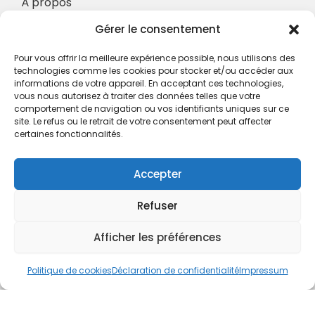
À propos
Nos Services
Gérer le consentement
À propos
Pour vous offrir la meilleure expérience possible, nous utilisons des
Hotel à proximité
technologies comme les cookies pour stocker et/ou accéder aux
informations de votre appareil. En acceptant ces technologies,
Politique de confidentialité
vous nous autorisez à traiter des données telles que votre
comportement de navigation ou vos identifiants uniques sur ce
CGV
site. Le refus ou le retrait de votre consentement peut affecter
certaines fonctionnalités.
Règlement intérieur
Mentions légales
Accepter
Contact
Refuser
A.C.H.S.
38 rue Scheffer - 75116 PARIS
Afficher les préférences
01.42.29.57.50
Politique de cookies
Déclaration de confidentialité
Impressum
cboukris@habitat-social.com
www.habitat-social.com