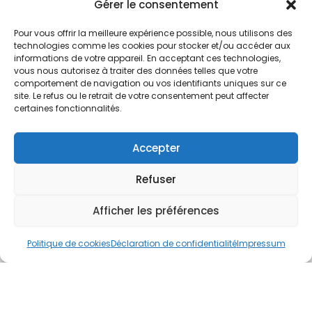
Nos Services
Gérer le consentement
À propos
Pour vous offrir la meilleure expérience possible, nous utilisons des
Hotel à proximité
technologies comme les cookies pour stocker et/ou accéder aux
informations de votre appareil. En acceptant ces technologies,
Politique de confidentialité
vous nous autorisez à traiter des données telles que votre
comportement de navigation ou vos identifiants uniques sur ce
CGV
site. Le refus ou le retrait de votre consentement peut affecter
certaines fonctionnalités.
Règlement intérieur
Mentions légales
Accepter
Contact
Refuser
A.C.H.S.
38 rue Scheffer - 75116 PARIS
Afficher les préférences
01.42.29.57.50
Politique de cookies
Déclaration de confidentialité
Impressum
cboukris@habitat-social.com
www.habitat-social.com
© 2025 A.C.H.S – Audit Conseil Habitat Social