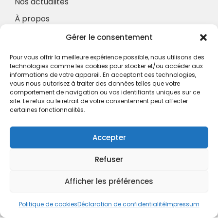
Nos actualités
À propos
Nos Services
Gérer le consentement
À propos
Pour vous offrir la meilleure expérience possible, nous utilisons des
Hotel à proximité
technologies comme les cookies pour stocker et/ou accéder aux
informations de votre appareil. En acceptant ces technologies,
Politique de confidentialité
vous nous autorisez à traiter des données telles que votre
comportement de navigation ou vos identifiants uniques sur ce
CGV
site. Le refus ou le retrait de votre consentement peut affecter
certaines fonctionnalités.
Règlement intérieur
Mentions légales
Accepter
Contact
Refuser
A.C.H.S.
38 rue Scheffer - 75116 PARIS
Afficher les préférences
01.42.29.57.50
Politique de cookies
Déclaration de confidentialité
Impressum
cboukris@habitat-social.com