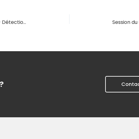
Session du 12/06/2025 – Fraude documentaire – Détection des faux justificatifs de revenus
?
Conta