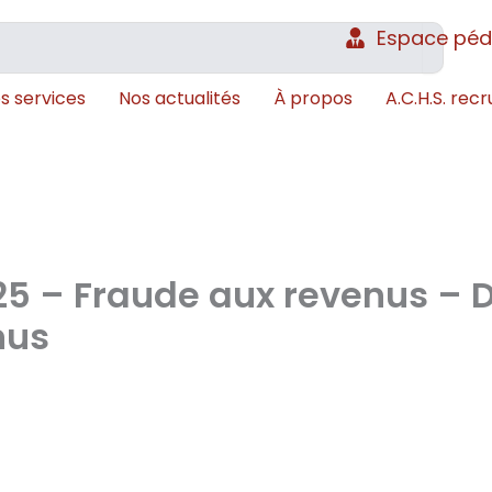
Espace pé
s services
Nos actualités
À propos
A.C.H.S. recr
25 – Fraude aux revenus – D
nus