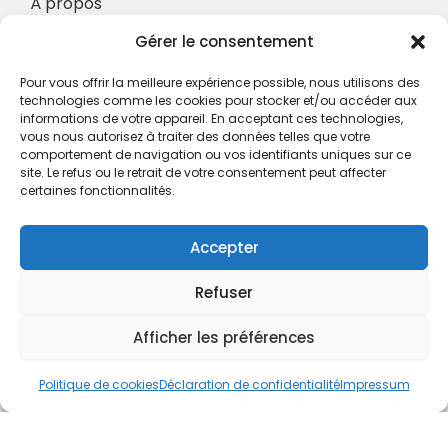
À propos
Nos Services
Gérer le consentement
À propos
Pour vous offrir la meilleure expérience possible, nous utilisons des
Hotel à proximité
technologies comme les cookies pour stocker et/ou accéder aux
informations de votre appareil. En acceptant ces technologies,
Politique de confidentialité
vous nous autorisez à traiter des données telles que votre
comportement de navigation ou vos identifiants uniques sur ce
CGV
site. Le refus ou le retrait de votre consentement peut affecter
certaines fonctionnalités.
Règlement intérieur
Mentions légales
Accepter
Contact
Refuser
A.C.H.S.
38 rue Scheffer - 75116 PARIS
Afficher les préférences
01.42.29.57.50
Politique de cookies
Déclaration de confidentialité
Impressum
cboukris@habitat-social.com
www.habitat-social.com