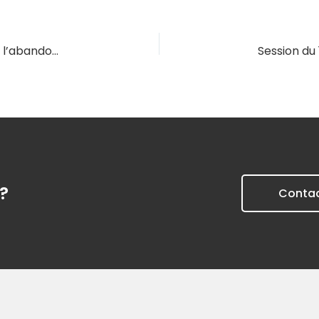
Session du 26/11/2025 – Le décès du locataire et l’abandon du logement
?
Conta