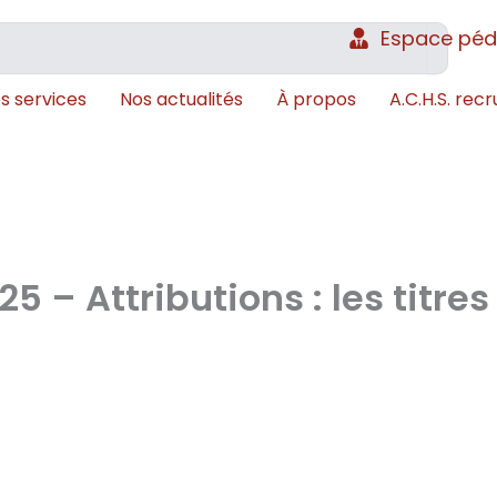
Espace pé
s services
Nos actualités
À propos
A.C.H.S. recr
5 – Attributions : les titres