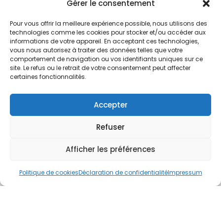
Nos Services
Gérer le consentement
À propos
Pour vous offrir la meilleure expérience possible, nous utilisons des
Hotel à proximité
technologies comme les cookies pour stocker et/ou accéder aux
informations de votre appareil. En acceptant ces technologies,
Politique de confidentialité
vous nous autorisez à traiter des données telles que votre
comportement de navigation ou vos identifiants uniques sur ce
CGV
site. Le refus ou le retrait de votre consentement peut affecter
certaines fonctionnalités.
Règlement intérieur
Mentions légales
Accepter
Contact
Refuser
A.C.H.S.
38 rue Scheffer - 75116 PARIS
Afficher les préférences
01.42.29.57.50
Politique de cookies
Déclaration de confidentialité
Impressum
cboukris@habitat-social.com
www.habitat-social.com
© 2025 A.C.H.S – Audit Conseil Habitat Social