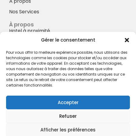
À propos
Nos Services
À propos
Hotel à proximité
Gérer le consentement
Politique de confidentialité
CGV
Pour vous offrir la meilleure expérience possible, nous utilisons des
technologies comme les cookies pour stocker et/ou accéder aux
Règlement intérieur
informations de votre appareil. En acceptant ces technologies,
vous nous autorisez à traiter des données telles que votre
Mentions légales
comportement de navigation ou vos identifiants uniques sur ce
site. Le refus ou le retrait de votre consentement peut affecter
Contact
certaines fonctionnalités.
A.C.H.S.
38 rue Scheffer - 75116 PARIS
Accepter
01.42.29.57.50
Refuser
cboukris@habitat-social.com
www.habitat-social.com
Afficher les préférences