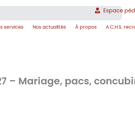
Espace pé
s services
Nos actualités
À propos
A.C.H.S. recr
7 – Mariage, pacs, concubin