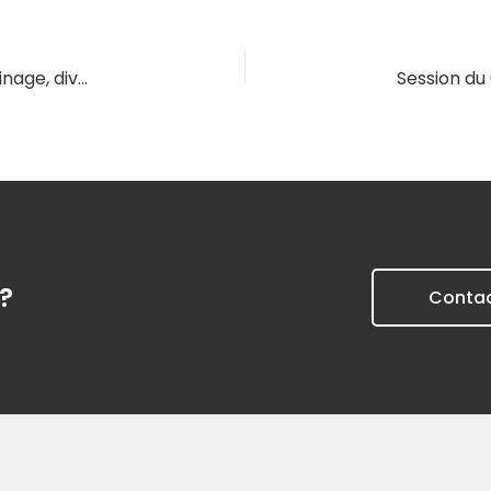
Session du 28/05/2027 – Mariage, pacs, concubinage, divorce : les effets sur le contrat
?
Conta