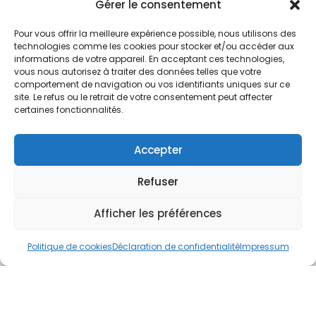
Nos Services
Gérer le consentement
À propos
Pour vous offrir la meilleure expérience possible, nous utilisons des
Hotel à proximité
technologies comme les cookies pour stocker et/ou accéder aux
informations de votre appareil. En acceptant ces technologies,
Politique de confidentialité
vous nous autorisez à traiter des données telles que votre
comportement de navigation ou vos identifiants uniques sur ce
CGV
site. Le refus ou le retrait de votre consentement peut affecter
certaines fonctionnalités.
Règlement intérieur
Mentions légales
Accepter
Contact
Refuser
A.C.H.S.
38 rue Scheffer - 75116 PARIS
Afficher les préférences
01.42.29.57.50
Politique de cookies
Déclaration de confidentialité
Impressum
cboukris@habitat-social.com
www.habitat-social.com
© 2025 A.C.H.S – Audit Conseil Habitat Social