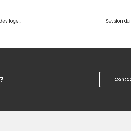
Session du 03/02/2027 – Le conventionnement des logements sociaux et la conséquence sur les loyers
?
Conta