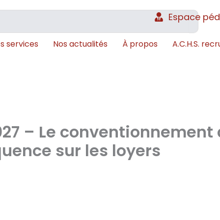
Espace pé
s services
Nos actualités
À propos
A.C.H.S. recr
027 – Le conventionnement
uence sur les loyers