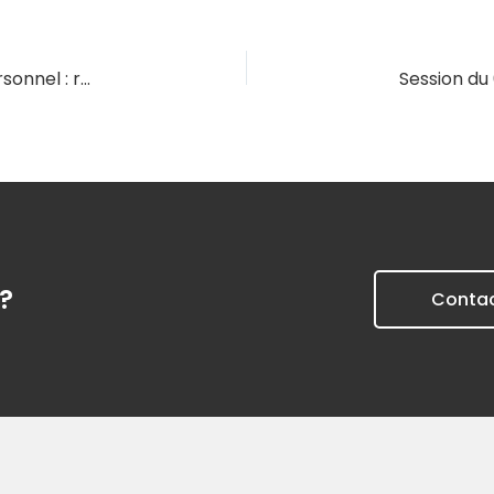
Session du 03/02/2027 – Assermentation du personnel : réglementation et responsabilités
?
Conta