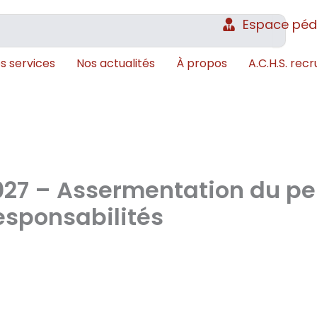
Espace pé
s services
Nos actualités
À propos
A.C.H.S. recr
27 – Assermentation du per
esponsabilités