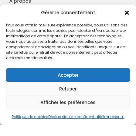
À propos
Nos Services
Gérer le consentement
À propos
Pour vous offrir la meilleure expérience possible, nous utilisons des
Hotel à proximité
technologies comme les cookies pour stocker et/ou accéder aux
informations de votre appareil. En acceptant ces technologies,
Politique de confidentialité
vous nous autorisez à traiter des données telles que votre
comportement de navigation ou vos identifiants uniques sur ce
CGV
site. Le refus ou le retrait de votre consentement peut affecter
certaines fonctionnalités.
Règlement intérieur
Mentions légales
Accepter
Contact
Refuser
A.C.H.S.
38 rue Scheffer - 75116 PARIS
Afficher les préférences
01.42.29.57.50
Politique de cookies
Déclaration de confidentialité
Impressum
cboukris@habitat-social.com
www.habitat-social.com