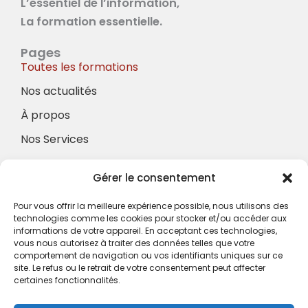
L’essentiel de l’information,
La formation essentielle.
Pages
Toutes les formations
Nos actualités
À propos
Nos Services
À propos
Gérer le consentement
Hotel à proximité
Politique de confidentialité
Pour vous offrir la meilleure expérience possible, nous utilisons des
technologies comme les cookies pour stocker et/ou accéder aux
CGV
informations de votre appareil. En acceptant ces technologies,
vous nous autorisez à traiter des données telles que votre
Règlement intérieur
comportement de navigation ou vos identifiants uniques sur ce
site. Le refus ou le retrait de votre consentement peut affecter
Mentions légales
certaines fonctionnalités.
Contact