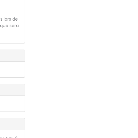
s lors de
ique sera
tez pas à