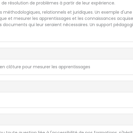
e résolution de problèmes à partir de leur expérience.
 méthodologiques, relationnels et juridiques. Un exemple d'une
que et mesurer les apprentissages et les connaissances acquise
ous documents qui leur seraient nécessaires. Un support pédagog
en clôture pour mesurer les apprentissages
 toute question liée à l'accessibilité de nos formations, n'hési