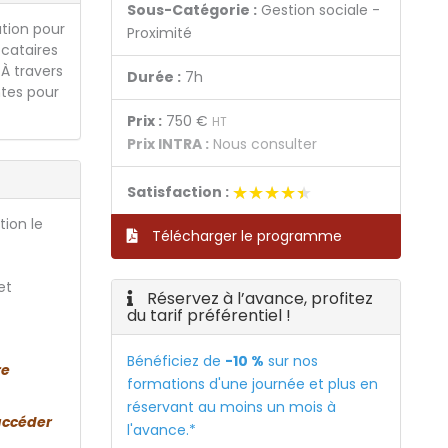
Sous-Catégorie :
Gestion sociale -
ation pour
Proximité
ocataires
 À travers
Durée :
7h
ntes pour
Prix :
750 €
HT
Prix INTRA :
Nous consulter
★★★★★
★★★★★
Satisfaction :
tion le
Télécharger le programme
et
Réservez à l’avance, profitez
du tarif préférentiel !
Bénéficiez de
-10 %
sur nos
re
formations d'une journée et plus en
réservant au moins un mois à
accéder
l'avance.*