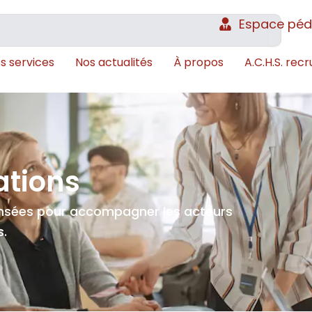
Espace pé
s services
Nos actualités
À propos
A.C.H.S. recr
ations
ensées pour accompagner les acteurs
s.