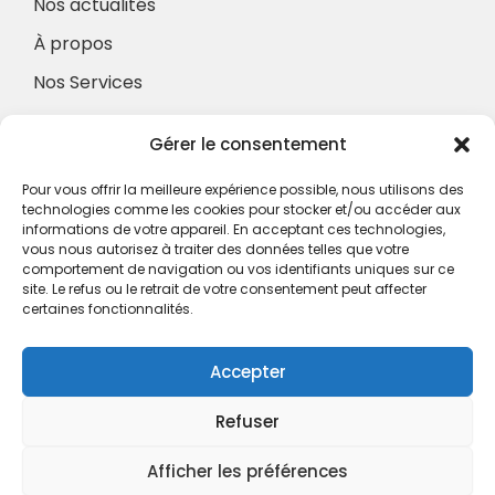
Nos actualités
À propos
Nos Services
À propos
Gérer le consentement
Hotel à proximité
Politique de confidentialité
Pour vous offrir la meilleure expérience possible, nous utilisons des
technologies comme les cookies pour stocker et/ou accéder aux
CGV
informations de votre appareil. En acceptant ces technologies,
vous nous autorisez à traiter des données telles que votre
Règlement intérieur
comportement de navigation ou vos identifiants uniques sur ce
site. Le refus ou le retrait de votre consentement peut affecter
Mentions légales
certaines fonctionnalités.
Contact
Accepter
A.C.H.S.
38 rue Scheffer - 75116 PARIS
Refuser
01.42.29.57.50
Afficher les préférences
cboukris@habitat-social.com